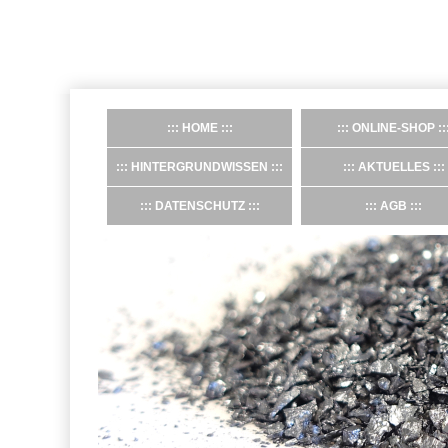
HOME
ONLINE-SHOP
HINTERGRUNDWISSEN
AKTUELLES
DATENSCHUTZ
AGB