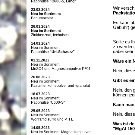
Papphülse
"C600-S, Lang"
Wir versc
23.02.2024
Packstatio
Neu im Sortiment
Bariumoxalat
Es kann üb
26.01.2024
Gebühr) ge
Neu im Sortiment
Zinkbenzoat, technisch
Sollte es I
14.01.2024
zu werden,
Neu im Sortiment
dabei seh
Papphülse
"Uni.Schwarz"
01.11.2023
Wäre ein 
Neu im Sortiment:
MnSO4 und Magnesiumpulver PF01
Nein, diese
26.08.2023
Gibt es ei
Neu im Sortiment:
Kastanienkohlepulver und -granulat
Nein, den 
18.07.2023
können jed
Neu im Sortiment:
Papphülse "C600-S"
Kann man 
25.05.2023
Nein, diese
Neu im Sortiment:
Wolframdisulfid und PTFE
Was ist d
14.05.2023
"MgAl 150
Neu im Sortiment: Magnesiumpulver