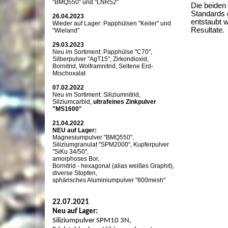
"BMQ550" und "LNR52"
Die beiden
Standards g
26.04.2023
entstaubt w
Wieder auf Lager: Papphülsen "Keiler" und
Resultate.
"Wieland"
29.03.2023
Neu im Sortiment: Papphülse "C70",
Silberpulver "AgT15", Zirkondioxid,
Bornitrid, Wolframnitrid, Seltene Erd-
Mischoxalat
07.02.2022
Neu im Sortiment: Siliziumnitrid,
Silziumcarbid,
ultrafeines Zinkpulver
"MS1600"
21.04.2022
NEU auf Lager:
Magnesiumpulver "BMQ550",
Siliziumgranulat "SPM2000", Kupferpulver
"SiKu 34/50",
amorphoses Bor,
Bornitrid - hexagonal (alias weißes Graphit),
diverse Stopfen,
sphärisches Aluminiumpulver "800mesh"
22.07.2021
Neu auf Lager:
Siliziumpulver SPM10 3N,