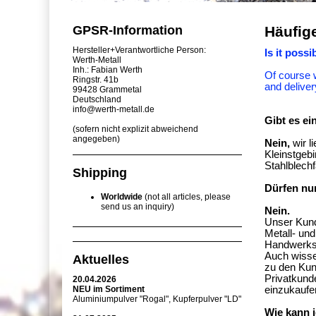
GPSR-Information
Häufig
Hersteller+Verantwortliche Person:
Is it poss
Werth-Metall
Inh.: Fabian Werth
Of course w
Ringstr. 41b
and deliver
99428 Grammetal
Deutschland
info@werth-metall.de
Gibt es ei
(sofern nicht explizit abweichend
angegeben)
Nein,
wir l
Kleinstgeb
Stahlblech
Shipping
Dürfen nu
Worldwide
(not all articles, please
send us an inquiry)
Nein.
Unser Kund
Metall- und
Handwerks
Auch wisse
Aktuelles
zu den Kun
Privatkunde
20.04.2026
NEU im Sortiment
einzukaufe
Aluminiumpulver "Rogal", Kupferpulver "LD"
Wie kann 