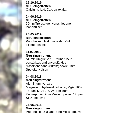
13.10.2019
NEU eingetroffen:
Calciumsilizid, Calciumoxalat
24.06.2019
NEU eingetroffen:
50mm Treibspigel, verschiedene
Papphülsen
23.05.2019
NEU eingetroffen:
Papphülsen, Natriumoxalat, Zinkoxid,
Eisenphosphid
11.02.2019
Neu eingetroffen:
Aluminiumgrieße "T10" und "T50",
verstärktes und unverstärktes
Nassklebeband (80mm) sowie 6mm
Spolette-Hülsen
04.08.2018
Neu eingetroffen:
Aluminiumhydroxid,
Magnesiumhydroxidcarbonat, MgAl 160-
180µm, MgAl 200-250µm, 5µm
Kupferpulver, 9µm Messingpulver, 125µm
Siliziumpulver
28.05.2018
Neu eingetroffen:
Papphülse "UNI.lang" und Messingpulver