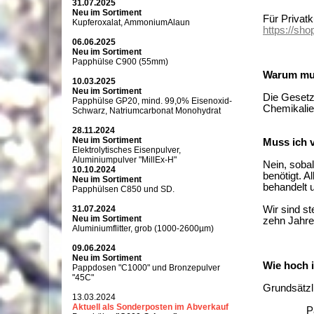
31.07.2025
Neu im Sortiment
Für Privat
Kupferoxalat, AmmoniumAlaun
https://sho
06.06.2025
Neu im Sortiment
Papphülse C900 (55mm)
Warum mus
10.03.2025
Neu im Sortiment
Die Gesetz
Papphülse GP20, mind. 99,0% Eisenoxid-
Chemikalie
Schwarz, Natriumcarbonat Monohydrat
28.11.2024
Neu im Sortiment
Muss ich 
Elektrolytisches Eisenpulver,
Aluminiumpulver "MillEx-H"
Nein, sobal
10.10.2024
benötigt. 
Neu im Sortiment
behandelt 
Papphülsen C850 und SD.
31.07.2024
Wir sind st
Neu im Sortiment
zehn Jahr
Aluminiumflitter, grob (1000-2600µm)
09.06.2024
Neu im Sortiment
Wie hoch 
Pappdosen "C1000" und Bronzepulver
"45C"
Grundsätzl
13.03.2024
Aktuell als Sonderposten im Abverkauf
Paket