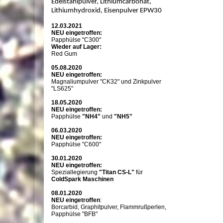
Edelstahlpulver, Lithiumcarbonat,
Lithiumhydroxid, Eisenpulver EPW30
12.03.2021
NEU eingetroffen:
Papphülse "C300"
Wieder auf Lager:
Red Gum
05.08.2020
NEU eingetroffen:
Magnaliumpulver "CK32" und Zinkpulver
"LS625"
18.05.2020
NEU eingetroffen:
Papphülse
"NH4"
und
"NH5"
06.03.2020
NEU eingetroffen:
Papphülse "C600"
30.01.2020
NEU eingetroffen:
Speziallegierung
"Titan CS-L"
für
ColdSpark Maschinen
08.01.2020
NEU eingetroffen
:
Borcarbid, Graphitpulver, Flammrußperlen,
Papphülse "BFB"