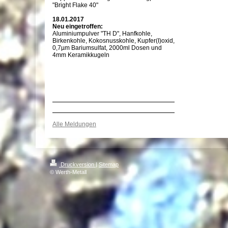
"Bright Flake 40"
18.01.2017
Neu eingetroffen:
Aluminiumpulver "TH D", Hanfkohle,
Birkenkohle, Kokosnusskohle, Kupfer(I)oxid,
0,7µm Bariumsulfat, 2000ml Dosen und
4mm Keramikkugeln
Alle Meldungen
Druckversion
|
Sitemap
© Werth-Metall